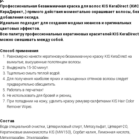
р.
Профессиональная безаммиачная краска для волос KIS KeraDirect (КИС
КераДирект, ) прямого действия моментально окрашивает волосы, без
добавления оксида.
Идеально подходит для создания модных нюансов и оригинальных
цветовых эффектов.
Всю палитру профессиональных кератиновых красителей KIS KeraDirect
можно смешивать между собой.
Способ применения
Равномерно нанести кератиновую безаммиачную краску KIS KeraDirect на
вымытые, высушенные полотенцем волосы.
Выдержать 15-30 минут.
Тщательно смыть теплой водой.
Для получения наиболее ярких и насыщенных оттенков волосы следует
предварительно обесцветить.
Работать в перчатках!
Не использовать для бровей и ресниц.
При попадании на кожу, удалить краску ремувер-салфетками KIS Hair Color
Remover Wipes.
Состав
Вода специальной очистки, Цетеариловый спирт, Метосульфат, Цетеарет-20,
Кератиновые аминокислоты KIS (MW150), Сорбат калия, Лимонная кислота,
Метилпарабен, Этилпарабен.