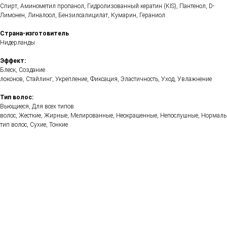
Спирт, Аминометил пропанол, Гидролизованный кератин (KIS), Пантенол, D-
Лимонен, Линалоол, Бензилсалицилат, Кумарин, Гераниол.
Страна-изготовитель
Нидерланды
Эффект:
Блеск, Создание
локонов, Стайлинг, Укрепление, Фиксация, Эластичность, Уход, Увлажнение
Тип волос:
Вьющиеся, Для всех типов
волос, Жесткие, Жирные, Мелированные, Неокрашенные, Непослушные, Нормал
тип волос, Сухие, Тонкие