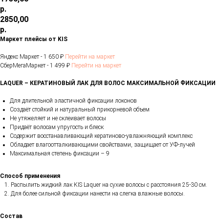
р.
2850,00
р.
Маркет плейсы от KIS
Яндекс Маркет - 1 650 ₽
Перейти на маркет
СберМегаМаркет - 1 499 ₽
Перейти на маркет
LAQUER – КЕРАТИНОВЫЙ ЛАК ДЛЯ ВОЛОС МАКСИМАЛЬНОЙ ФИКСАЦИИ
Для длительной эластичной фиксации локонов
Создаёт стойкий и натуральный прикорневой объем
Не утяжеляет и не склеивает волосы
Придаёт волосам упругость и блеск
Содержит восстанавливающий кератиново-увлажняющий комплекс
Обладает влагоотталкивающими свойствами, защищает от УФ-лучей
Максимальная степень фиксации – 9
Способ применения
Распылить жидкий лак KIS Laquer на сухие волосы с расстояния 25-30 см.
Для более сильной фиксации нанести на слегка влажные волосы.
Состав